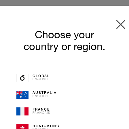
Choose your
country or region.
GLOBAL
ENGLISH
AUSTRALIA
ENGLISH
CHOCOL
FRANCE
FRANÇAIS
COCONU
HONG-KONG
ICE CREAM