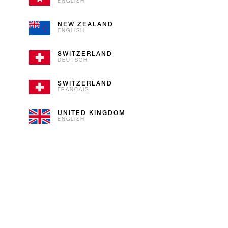
ENGLISH
La Suisse est pleine de surprises.
NEW ZEALAND
ENGLISH
velouté du chocolat suisse combi
Sumatra. Vous êtes-vous déjà de
SWITZERLAND
Cette crème glacée est une partie
DEUTSCH
SWITZERLAND
FRANÇAIS
UNITED KINGDOM
ENGLISH