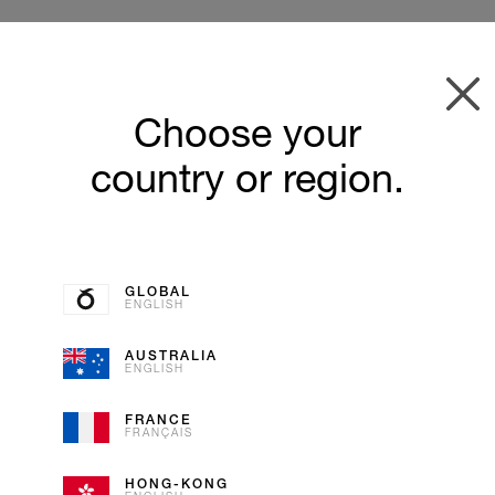
Choose your
country or region.
GLOBAL
ENGLISH
AUSTRALIA
ENGLISH
PASSIO
FRANCE
FRANÇAIS
MANGO
HONG-KONG
SORBET