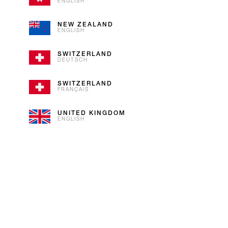
ENGLISH
Auch exotische Früchte lieben es 
NEW ZEALAND
ENGLISH
süssen Mangostückchen für extr
SWITZERLAND
DEUTSCH
SWITZERLAND
FRANÇAIS
UNITED KINGDOM
ENGLISH