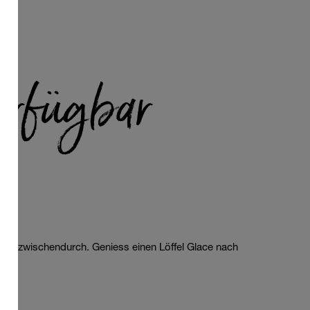
r
rfügbar
ce für zwischendurch. Geniess einen Löffel Glace nach