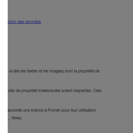
rotection des données
'est-à-dire les textes et les images) sont la propriété de
s droits de propriété intellectuelle soient respectés. Cela
i a accordé une licence à Froneri pour leur utilisation.
S.A., Vevey.