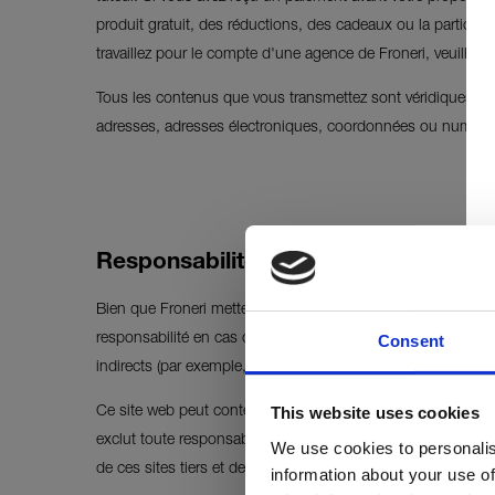
produit gratuit, des réductions, des cadeaux ou la participat
travaillez pour le compte d'une agence de Froneri, veuillez e
Tous les contenus que vous transmettez sont véridiques et 
adresses, adresses électroniques, coordonnées ou numéros
Responsabilité
Bien que Froneri mette en œuvre tous les efforts raisonnabl
Consent
responsabilité en cas d'informations erronées, d'erreurs, 
indirects (par exemple, une perte de bénéfices). Si vous vous
This website uses cookies
Ce site web peut contenir des liens vers des sites web qui 
exclut toute responsabilité pour ces sites web. Cela inclut
We use cookies to personalis
de ces sites tiers et de vous tenir au courant des éventuelle
information about your use of