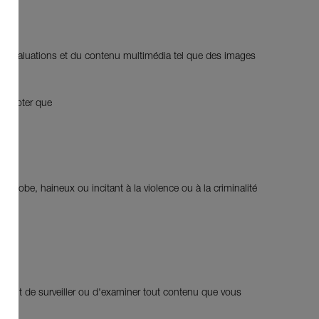
des évaluations et du contenu multimédia tel que des images
 de noter que
phobe, haineux ou incitant à la violence ou à la criminalité
e droit de surveiller ou d'examiner tout contenu que vous