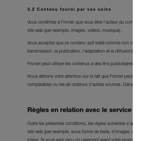
3.2 Contenu fourni par vos soins
Vous confirmez à Froneri que vous êtes l'auteur du contenu p
site web (par exemple, images, vidéos, musique).
Vous acceptez que ce contenu soit traité comme non confidenti
transmission, la publication, l'adaptation et la diffusion) 
Froneri peut utiliser les contenus à des fins publicitaires, 
Nous attirons votre attention sur le fait que Froneri peut dé
comparables ou les ait obtenus d'autres sources. Dans ce cas
Règles en relation avec le service d
Outre les présentes conditions, les règles suivantes s'app
site web (par exemple, sous forme de texte, d'images, de vid
tuteur. Si vous avez reçu un paiement avant votre propositio