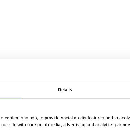
ion à un tirage au sort, veuillez l'indiquer au moment de la soumission. Si 
n informer Froneri.
basés sur votre expérience avec le produit évalué. Les évaluations ne cont
 de téléphone. Vous êtes seul responsable du contenu que vous transme
es pour garantir l'exactitude des informations contenues sur son site web e
Details
d'interruptions ou d'autres événements qui pourraient vous causer des do
 fiez à des contenus figurant sur ce site, vous le faites à vos propres risq
ne sont pas ceux de Froneri. Froneri ne dispose d'aucun contrôle sur les 
 le contenu, l'exactitude et le fonctionnement desdits sites. Nous vous r
e content and ads, to provide social media features and to analy
s modifications.
 our site with our social media, advertising and analytics partn