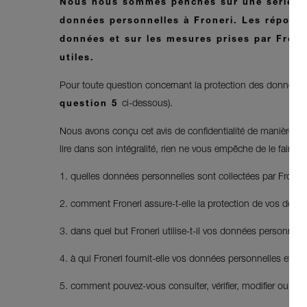
Nous nous sommes penchés sur une série de 
données personnelles à Froneri. Les réponse
données et sur les mesures prises par Fron
utiles.
Pour toute question concernant la protection des données ou
ci-dessous).
question 5
Nous avons conçu cet avis de confidentialité de manière à ce
lire dans son intégralité, rien ne vous empêche de le faire
1. quelles données personnelles sont collectées par Froneri p
2. comment Froneri assure-t-elle la protection de vos donn
3. dans quel but Froneri utilise-t-il vos données personnell
4. à qui Froneri fournit-elle vos données personnelles et po
5. comment pouvez-vous consulter, vérifier, modifier ou s