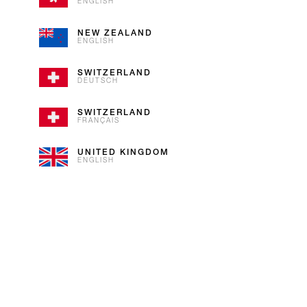
ENGLISH
NEW ZEALAND
ENGLISH
t, à y contribuer en posant des questions, en publiant des commentaires, 
SWITZERLAND
DEUTSCH
ous contribuez ne doit en aucun cas être illégale ou offensante. Il convient
SWITZERLAND
FRANÇAIS
UNITED KINGDOM
ENGLISH
mpris à l'encontre de Froneri) ou à caractère pornographique, raciste, xéno
des risques de sécurité n'est téléchargé ; ou
Site.
ite web qui est considéré comme illégal ou offensant. Froneri se réserve l
que Froneri, à sa seule discrétion, juge inapproprié.