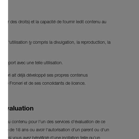
eur des droits) et la capacité de fournir ledit contenu au
 l'utilisation (y compris la divulgation, la reproduction, la
rapport avec une telle utilisation.
e Froneri ait déjà développé ses propres contenus
été de Froneri et de ses concédants de licence.
'évaluation
tre du contenu pour l'un des services d'évaluation de ce
l'âge de 18 ans ou avoir l'autorisation d'un parent ou d'un
 ou si vous avez bénéficié d'une incitation telle qu'un