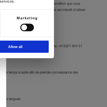
 services.
ose pas à l'insertion de tels liens, à condition que vous
eri ou être promu par Froneri. Il vous est interdit d'utiliser
Marketing
Allow all
B2B@ch.nestle.com
, (ii) par téléphone au +41(0)21 924 51
 page de temps à autre afin de prendre connaissance des
es les langues.