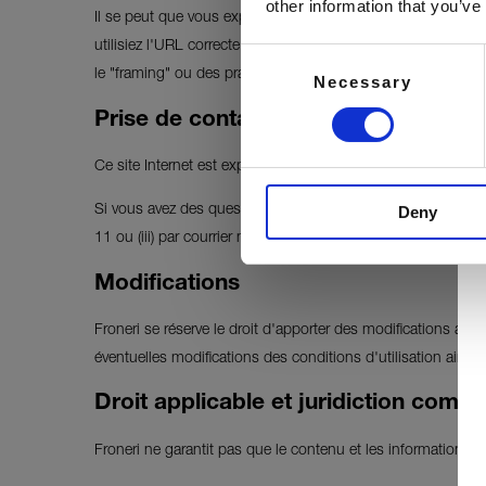
other information that you’ve
Il se peut que vous exploitiez un site web tiers et que vous 
utilisiez l'URL correcte de la page d'accueil (c'est-à-dire pa
Consent
le "framing" ou des pratiques similaires, et vous devez vous 
Necessary
Selection
Prise de contact
Ce site Internet est exploité par Froneri Switzerland S.A.,
Deny
Si vous avez des questions ou des suggestions concernant le 
11 ou (iii) par courrier normal à l'adresse Froneri Switzerl
Modifications
Froneri se réserve le droit d'apporter des modifications au
éventuelles modifications des conditions d'utilisation ainsi
Droit applicable et juridiction comp
Froneri ne garantit pas que le contenu et les informations 