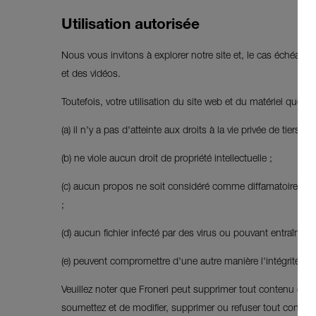
Utilisation autorisée
Nous vous invitons à explorer notre site et, le cas échéan
et des vidéos.
Toutefois, votre utilisation du site web et du matériel que v
(a) il n'y a pas d'atteinte aux droits à la vie privée de tiers ;
(b) ne viole aucun droit de propriété intellectuelle ;
(c) aucun propos ne soit considéré comme diffamatoire (y co
;
(d) aucun fichier infecté par des virus ou pouvant entraîner 
(e) peuvent compromettre d'une autre manière l'intégrité du 
Veuillez noter que Froneri peut supprimer tout contenu du s
soumettez et de modifier, supprimer ou refuser tout contenu 