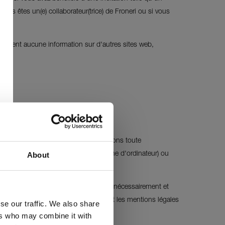
vous êtes un(e) collaborateur(trice) de Froneri ou si vous
iennent aucune information sur d'autres sites web,
ttez.
t pour éviter les erreurs, nous déclinons toute
About
mmages directs (par exemple, une panne d'ordinateur) ou
ues.
sites web de tiers, ne les promeut pas nécessairement et
ecommandons donc de lire attentivement les mentions légales
se our traffic. We also share
ers who may combine it with