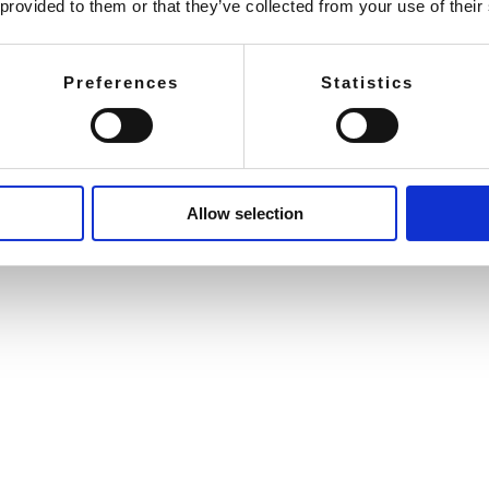
 provided to them or that they’ve collected from your use of their
souhaitiez insérer des liens vers ce site web. Dans ce cas, Froneri ne s'opp
s de lien profond) et que vous ne prétendiez en aucun cas être associé à Fron
assurer que le lien vers le site web ouvre une nouvelle fenêtre.
Preferences
Statistics
 Blumenfeldstrasse 15, 9403 Goldach, Suisse.
Allow selection
site Internet, veuillez nous contacter par (i) e-mail à l'adresse
Support.
and S.A., Blumenfeldstrasse 15, 9403 Goldach, Suisse.
x présentes conditions d'utilisation. Nous vous invitons à consulter cette
 que des nouvelles informations.
étente
de ce site web soient appropriés ou disponibles dans tous les pays ou tout