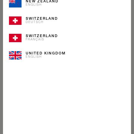
NEW ZEALAND
ENGLISH
SWITZERLAND
DEUTSCH
SWITZERLAND
FRANÇAIS
UNITED KINGDOM
ENGLISH
VANILLA DREAM
CRÈME GLACÉE
Aussi emblématique que notre drapeau, la glace Vanilla
Dream est un grand classique Mövenpick. Nous
mélangeons de la vanille Bourbon de Madagascar à
notre crème alpine. C'est si bon que l'on croirait rêver.